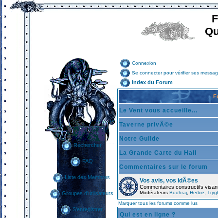
F
Qu
Connexion
Se connecter pour vérifier ses messag
Index du Forum
F
Le Vent vous accueille...
Taverne privÃ©e
Notre Guilde
Rechercher
La Grande Carte du Hall
FAQ
Commentaires sur le forum
Liste des Membres
Vos avis, vos idÃ©es
Commentaires constructifs visant
Modérateurs
Boohraj
,
Herbie
,
Tryg
Groupes d'utilisateurs
Marquer tous les forums comme lus
S'enregistrer
Qui est en ligne ?