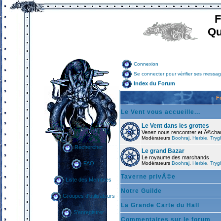
F
Qu
Connexion
Se connecter pour vérifier ses messag
Index du Forum
F
Le Vent vous accueille...
Le Vent dans les grottes
Venez nous rencontrer et Ã©cha
Modérateurs
Boohraj
,
Herbie
,
Tryg
Rechercher
Le grand Bazar
Le royaume des marchands
Modérateurs
Boohraj
,
Herbie
,
Tryg
FAQ
Taverne privÃ©e
Liste des Membres
Notre Guilde
Groupes d'utilisateurs
La Grande Carte du Hall
S'enregistrer
Commentaires sur le forum