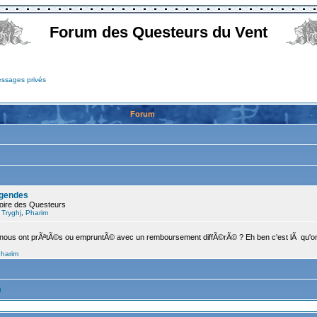
Forum des Questeurs du Vent
essages privés
Forum
©gendes
stoire des Questeurs
,
Tryghj
,
Pharim
nous ont prÃªtÃ©s ou empruntÃ© avec un remboursement diffÃ©rÃ© ? Eh ben c'est lÃ qu'on l
harim
m