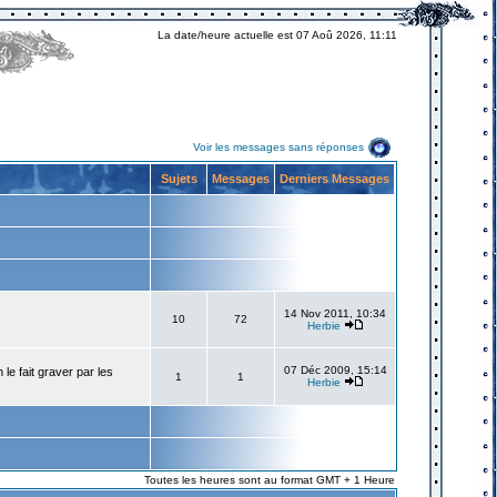
La date/heure actuelle est 07 Aoû 2026, 11:11
Voir les messages sans réponses
Sujets
Messages
Derniers Messages
14 Nov 2011, 10:34
10
72
Herbie
07 Déc 2009, 15:14
e fait graver par les
1
1
Herbie
Toutes les heures sont au format GMT + 1 Heure