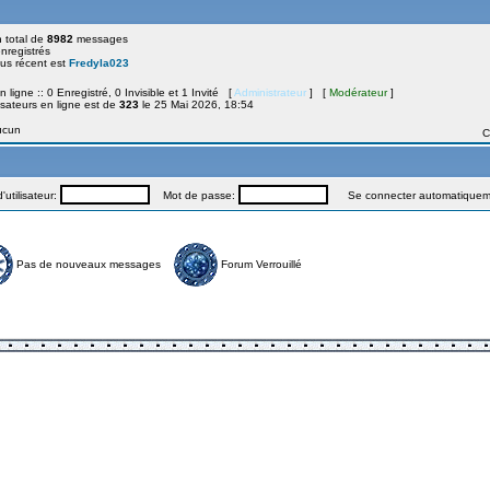
 total de
8982
messages
registrés
plus récent est
Fredyla023
n ligne :: 0 Enregistré, 0 Invisible et 1 Invité [
Administrateur
] [
Modérateur
]
isateurs en ligne est de
323
le 25 Mai 2026, 18:54
Aucun
C
utilisateur:
Mot de passe:
Se connecter automatiquemen
Pas de nouveaux messages
Forum Verrouillé