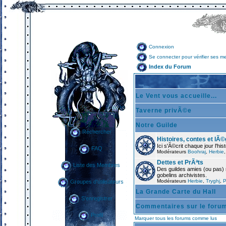
Connexion
Se connecter pour vérifier ses m
Index du Forum
Le Vent vous accueille...
Taverne privÃ©e
Notre Guilde
Rechercher
Histoires, contes et lÃ
Ici s'Ã©crit chaque jour l'hi
FAQ
Modérateurs
Boohraj
,
Herbie
Dettes et PrÃªts
Liste des Membres
Des guildes amies (ou pas) 
gobelins archivistes.
Modérateurs
Herbie
,
Tryghj
,
P
Groupes d'utilisateurs
La Grande Carte du Hall
S'enregistrer
Commentaires sur le foru
Profil
Marquer tous les forums comme lus