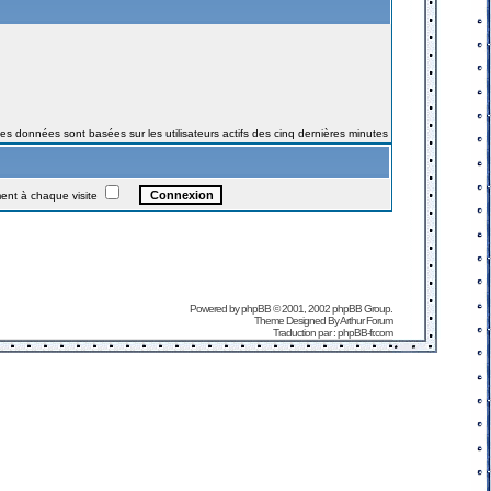
es données sont basées sur les utilisateurs actifs des cinq dernières minutes
t à chaque visite
Powered by
phpBB
© 2001, 2002 phpBB Group.
Theme Designed By
Arthur Forum
Traduction par :
phpBB-fr.com