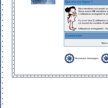
Qui est en ligne ?
Nos membres ont posté un
Nous avons
58
membres en
L'utilisateur enregistré le 
Il y a en tout
1
utilisateur e
Le record du nombre d'util
Utilisateurs enregistrés : 
Connexion
Nom d'
Nouveaux messages