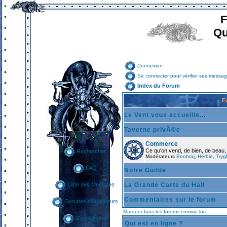
F
Qu
Connexion
Se connecter pour vérifier ses messag
Index du Forum
F
Le Vent vous accueille...
Taverne privÃ©e
Commerce
Ce qu'on vend, de bien, de beau,
Rechercher
Modérateurs
Boohraj
,
Herbie
,
Tryg
FAQ
Notre Guilde
La Grande Carte du Hall
Liste des Membres
Commentaires sur le forum
Groupes d'utilisateurs
Marquer tous les forums comme lus
S'enregistrer
Qui est en ligne ?