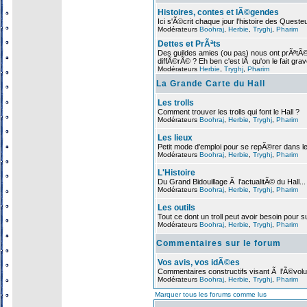
Histoires, contes et lÃ©gendes
Ici s'Ã©crit chaque jour l'histoire des Queste
Modérateurs
Boohraj
,
Herbie
,
Tryghj
,
Pharim
Dettes et PrÃªts
Des guildes amies (ou pas) nous ont prÃª
diffÃ©rÃ© ? Eh ben c'est lÃ qu'on le fait grav
Modérateurs
Herbie
,
Tryghj
,
Pharim
La Grande Carte du Hall
Les trolls
Comment trouver les trolls qui font le Hall ?
Modérateurs
Boohraj
,
Herbie
,
Tryghj
,
Pharim
Les lieux
Petit mode d'emploi pour se repÃ©rer dans 
Modérateurs
Boohraj
,
Herbie
,
Tryghj
,
Pharim
L'Histoire
Du Grand Bidouillage Ã l'actualitÃ© du Hall...
Modérateurs
Boohraj
,
Herbie
,
Tryghj
,
Pharim
Les outils
Tout ce dont un troll peut avoir besoin pour s
Modérateurs
Boohraj
,
Herbie
,
Tryghj
,
Pharim
Commentaires sur le forum
Vos avis, vos idÃ©es
Commentaires constructifs visant Ã l'Ã©volu
Modérateurs
Boohraj
,
Herbie
,
Tryghj
,
Pharim
Marquer tous les forums comme lus