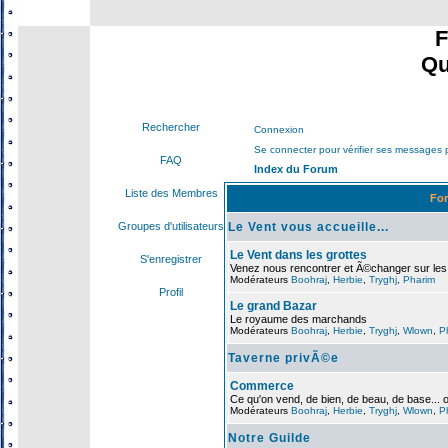
F
Qu
Rechercher
Connexion
Se connecter pour vérifier ses messages 
FAQ
Index du Forum
Liste des Membres
Fo
Le Vent vous accueille...
Groupes d'utilisateurs
Le Vent dans les grottes
S'enregistrer
Venez nous rencontrer et Ã©changer sur le
Modérateurs
Boohraj
,
Herbie
,
Tryghj
,
Pharim
Profil
Le grand Bazar
Le royaume des marchands
Modérateurs
Boohraj
,
Herbie
,
Tryghj
,
Wlown
,
P
Taverne privÃ©e
Commerce
Ce qu'on vend, de bien, de beau, de base... 
Modérateurs
Boohraj
,
Herbie
,
Tryghj
,
Wlown
,
P
Notre Guilde