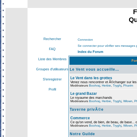
F
Qu
Rechercher
Connexion
Se connecter pour vérifier ses messages 
FAQ
Index du Forum
Liste des Membres
Fo
Le Vent vous accueille...
Groupes d'utilisateurs
Le Vent dans les grottes
S'enregistrer
Venez nous rencontrer et Ã©changer sur le
Modérateurs
Boohraj
,
Herbie
,
Tryghj
,
Pharim
Profil
Le grand Bazar
Le royaume des marchands
Modérateurs
Boohraj
,
Herbie
,
Tryghj
,
Wlown
,
P
Taverne privÃ©e
Commerce
Ce qu'on vend, de bien, de beau, de base... 
Modérateurs
Boohraj
,
Herbie
,
Tryghj
,
Wlown
,
P
Notre Guilde