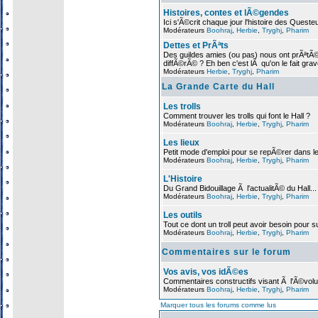
Histoires, contes et lÃ©gendes
Ici s'Ã©crit chaque jour l'histoire des Queste
Modérateurs
Boohraj
,
Herbie
,
Tryghj
,
Pharim
Dettes et PrÃªts
Des guildes amies (ou pas) nous ont prÃª
diffÃ©rÃ© ? Eh ben c'est lÃ qu'on le fait grav
Modérateurs
Herbie
,
Tryghj
,
Pharim
La Grande Carte du Hall
Les trolls
Comment trouver les trolls qui font le Hall ?
Modérateurs
Boohraj
,
Herbie
,
Tryghj
,
Pharim
Les lieux
Petit mode d'emploi pour se repÃ©rer dans 
Modérateurs
Boohraj
,
Herbie
,
Tryghj
,
Pharim
L'Histoire
Du Grand Bidouillage Ã l'actualitÃ© du Hall...
Modérateurs
Boohraj
,
Herbie
,
Tryghj
,
Pharim
Les outils
Tout ce dont un troll peut avoir besoin pour s
Modérateurs
Boohraj
,
Herbie
,
Tryghj
,
Pharim
Commentaires sur le forum
Vos avis, vos idÃ©es
Commentaires constructifs visant Ã l'Ã©volu
Modérateurs
Boohraj
,
Herbie
,
Tryghj
,
Pharim
Marquer tous les forums comme lus