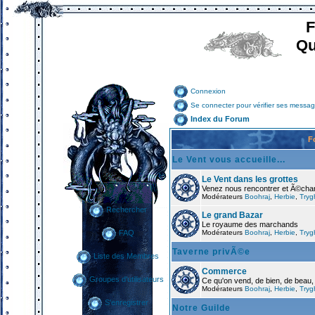
F
Qu
Connexion
Se connecter pour vérifier ses messag
Index du Forum
F
Le Vent vous accueille...
Le Vent dans les grottes
Venez nous rencontrer et Ã©cha
Modérateurs
Boohraj
,
Herbie
,
Tryg
Rechercher
Le grand Bazar
Le royaume des marchands
Modérateurs
Boohraj
,
Herbie
,
Tryg
FAQ
Taverne privÃ©e
Liste des Membres
Commerce
Groupes d'utilisateurs
Ce qu'on vend, de bien, de beau,
Modérateurs
Boohraj
,
Herbie
,
Tryg
S'enregistrer
Notre Guilde