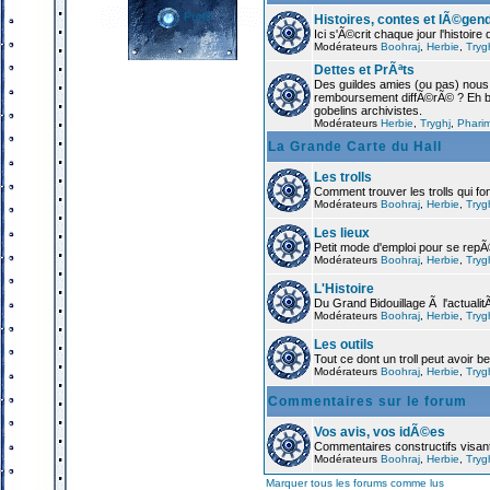
Profil
Histoires, contes et lÃ©gen
Ici s'Ã©crit chaque jour l'histoir
Modérateurs
Boohraj
,
Herbie
,
Tryg
Dettes et PrÃªts
Des guildes amies (ou pas) nou
remboursement diffÃ©rÃ© ? Eh ben
gobelins archivistes.
Modérateurs
Herbie
,
Tryghj
,
Phari
La Grande Carte du Hall
Les trolls
Comment trouver les trolls qui font
Modérateurs
Boohraj
,
Herbie
,
Tryg
Les lieux
Petit mode d'emploi pour se rep
Modérateurs
Boohraj
,
Herbie
,
Tryg
L'Histoire
Du Grand Bidouillage Ã l'actualitÃ
Modérateurs
Boohraj
,
Herbie
,
Tryg
Les outils
Tout ce dont un troll peut avoir b
Modérateurs
Boohraj
,
Herbie
,
Tryg
Commentaires sur le forum
Vos avis, vos idÃ©es
Commentaires constructifs visant
Modérateurs
Boohraj
,
Herbie
,
Tryg
Marquer tous les forums comme lus