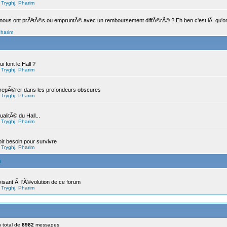
,
Tryghj
,
Pharim
nous ont prÃªtÃ©s ou empruntÃ© avec un remboursement diffÃ©rÃ© ? Eh ben c'est lÃ qu'on l
harim
i font le Hall ?
,
Tryghj
,
Pharim
e repÃ©rer dans les profondeurs obscures
,
Tryghj
,
Pharim
alitÃ© du Hall...
,
Tryghj
,
Pharim
oir besoin pour survivre
,
Tryghj
,
Pharim
m
isant Ã l'Ã©volution de ce forum
,
Tryghj
,
Pharim
 total de
8982
messages