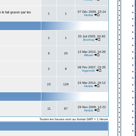
07 Déc 2009, 15:14
e fait graver par les
1
1
Herbie
20 Juil 2005, 20:40
1
1
Boohraj
13 Mar 2010, 16:36
6
20
Wlown
08 Fév 2007, 15:35
2
8
Argenoth
24 Mar 2014, 16:12
23
129
Herbie
29 Nov 2008, 12:22
11
87
Herbie
Toutes les heures sont au format GMT + 1 Heure