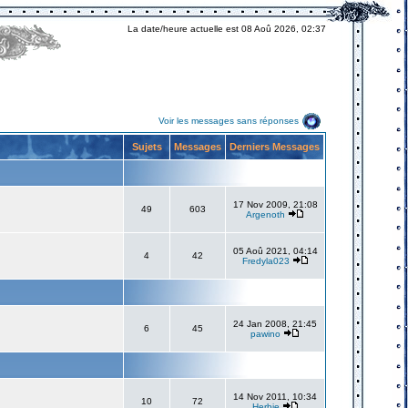
La date/heure actuelle est 08 Aoû 2026, 02:37
Voir les messages sans réponses
Sujets
Messages
Derniers Messages
17 Nov 2009, 21:08
49
603
Argenoth
05 Aoû 2021, 04:14
4
42
Fredyla023
24 Jan 2008, 21:45
6
45
pawino
14 Nov 2011, 10:34
10
72
Herbie