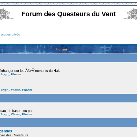
Forum des Questeurs du Vent
essages privés
Forum
©changer sur les Ã©vÃ¨nements du Hall.
,
Tryghj
,
Pharim
,
Tryghj
,
Wlown
,
Pharim
beau, de base... ou pas
,
Tryghj
,
Wlown
,
Pharim
©gendes
stoire des Questeurs