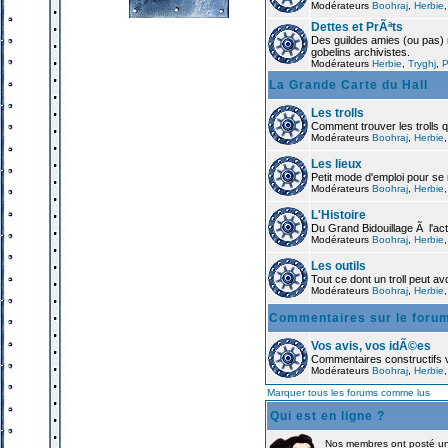
Modérateurs
Boohraj
,
Herbie
Dettes et PrÃªts
Des guildes amies (ou pas) 
gobelins archivistes.
Modérateurs
Herbie
,
Tryghj
,
P
La Grande Carte du Hall
Les trolls
Comment trouver les trolls qu
Modérateurs
Boohraj
,
Herbie
Les lieux
Petit mode d'emploi pour s
Modérateurs
Boohraj
,
Herbie
L'Histoire
Du Grand Bidouillage Ã l'actu
Modérateurs
Boohraj
,
Herbie
Les outils
Tout ce dont un troll peut av
Modérateurs
Boohraj
,
Herbie
Commentaires sur le foru
Vos avis, vos idÃ©es
Commentaires constructifs v
Modérateurs
Boohraj
,
Herbie
Marquer tous les forums comme lus
Qui est en ligne ?
Nos membres ont posté un