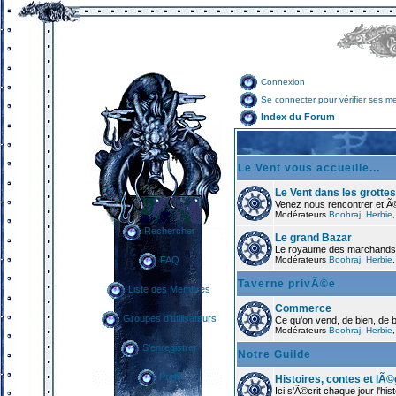
Connexion
Se connecter pour vérifier ses m
Index du Forum
Le Vent vous accueille...
Le Vent dans les grottes
Venez nous rencontrer et Ã
Modérateurs
Boohraj
,
Herbie
Rechercher
Le grand Bazar
Le royaume des marchands
Modérateurs
Boohraj
,
Herbie
FAQ
Taverne privÃ©e
Liste des Membres
Commerce
Groupes d'utilisateurs
Ce qu'on vend, de bien, de 
Modérateurs
Boohraj
,
Herbie
S'enregistrer
Notre Guilde
Profil
Histoires, contes et lÃ
Ici s'Ã©crit chaque jour l'hi