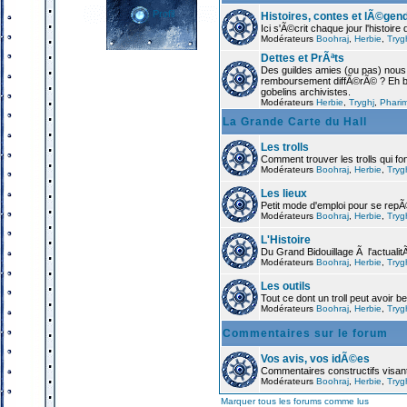
Profil
Histoires, contes et lÃ©gen
Ici s'Ã©crit chaque jour l'histoir
Modérateurs
Boohraj
,
Herbie
,
Tryg
Dettes et PrÃªts
Des guildes amies (ou pas) nou
remboursement diffÃ©rÃ© ? Eh ben
gobelins archivistes.
Modérateurs
Herbie
,
Tryghj
,
Phari
La Grande Carte du Hall
Les trolls
Comment trouver les trolls qui font
Modérateurs
Boohraj
,
Herbie
,
Tryg
Les lieux
Petit mode d'emploi pour se rep
Modérateurs
Boohraj
,
Herbie
,
Tryg
L'Histoire
Du Grand Bidouillage Ã l'actualitÃ
Modérateurs
Boohraj
,
Herbie
,
Tryg
Les outils
Tout ce dont un troll peut avoir b
Modérateurs
Boohraj
,
Herbie
,
Tryg
Commentaires sur le forum
Vos avis, vos idÃ©es
Commentaires constructifs visant
Modérateurs
Boohraj
,
Herbie
,
Tryg
Marquer tous les forums comme lus