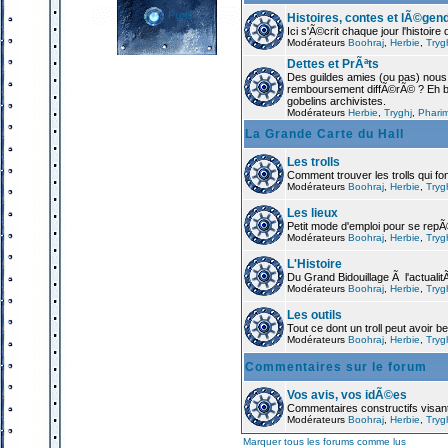
Profil
Histoires, contes et lÃ©gen
Ici s'Ã©crit chaque jour l'histoir
Modérateurs
Boohraj
,
Herbie
,
Tryg
Dettes et PrÃªts
Des guildes amies (ou pas) nou
remboursement diffÃ©rÃ© ? Eh ben
gobelins archivistes.
Modérateurs
Herbie
,
Tryghj
,
Phari
La Grande Carte du Hall
Les trolls
Comment trouver les trolls qui font
Modérateurs
Boohraj
,
Herbie
,
Tryg
Les lieux
Petit mode d'emploi pour se rep
Modérateurs
Boohraj
,
Herbie
,
Tryg
L'Histoire
Du Grand Bidouillage Ã l'actualitÃ
Modérateurs
Boohraj
,
Herbie
,
Tryg
Les outils
Tout ce dont un troll peut avoir b
Modérateurs
Boohraj
,
Herbie
,
Tryg
Commentaires sur le forum
Vos avis, vos idÃ©es
Commentaires constructifs visant
Modérateurs
Boohraj
,
Herbie
,
Tryg
Marquer tous les forums comme lus