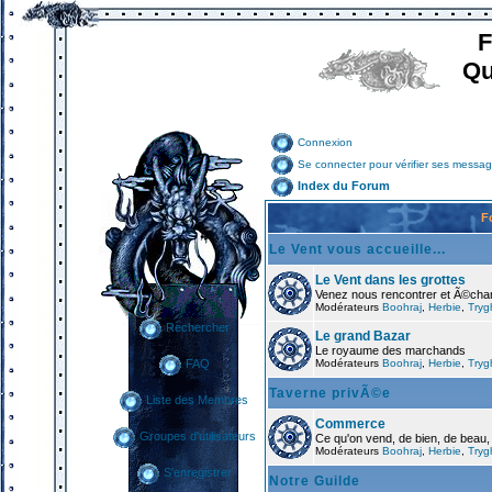
F
Qu
Connexion
Se connecter pour vérifier ses messag
Index du Forum
F
Le Vent vous accueille...
Le Vent dans les grottes
Venez nous rencontrer et Ã©cha
Modérateurs
Boohraj
,
Herbie
,
Tryg
Rechercher
Le grand Bazar
Le royaume des marchands
Modérateurs
Boohraj
,
Herbie
,
Tryg
FAQ
Taverne privÃ©e
Liste des Membres
Commerce
Groupes d'utilisateurs
Ce qu'on vend, de bien, de beau,
Modérateurs
Boohraj
,
Herbie
,
Tryg
S'enregistrer
Notre Guilde