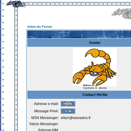
Index du Forum
Avatar
Cyclone Ã dents
Contact Herbie
Adresse e-mail:
Message Privé:
MSN Messenger:
elkyn@wanadoo.fr
Yahoo Messenger:
Adresse AIM: