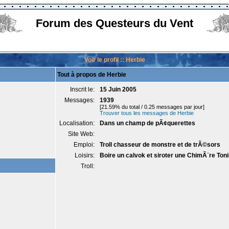
Forum des Questeurs du Vent
Voir le profil :: Herbie
Tout à propos de Herbie
Inscrit le:
15 Juin 2005
Messages:
1939
[21.59% du total / 0.25 messages par jour]
Trouver tous les messages de Herbie
Localisation:
Dans un champ de pÃ¢querettes
Site Web:
Emploi:
Troll chasseur de monstre et de trÃ©sors
Loisirs:
Boire un calvok et siroter une ChimÃ¨re Ton
Troll: