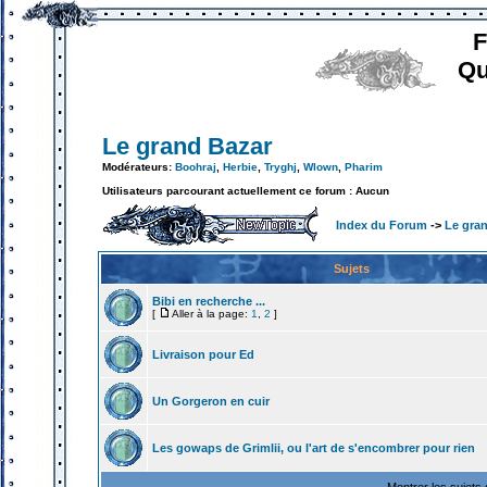
F
Qu
Le grand Bazar
Modérateurs:
Boohraj
,
Herbie
,
Tryghj
,
Wlown
,
Pharim
Utilisateurs parcourant actuellement ce forum : Aucun
Index du Forum
->
Le gra
Sujets
Bibi en recherche ...
[
Aller à la page:
1
,
2
]
Livraison pour Ed
Un Gorgeron en cuir
Les gowaps de Grimlii, ou l'art de s'encombrer pour rien