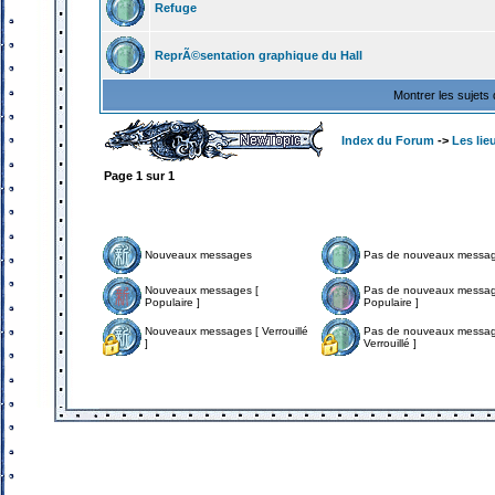
Refuge
ReprÃ©sentation graphique du Hall
Montrer les sujets
Index du Forum
->
Les lie
Page
1
sur
1
Nouveaux messages
Pas de nouveaux messa
Nouveaux messages [
Pas de nouveaux messag
Populaire ]
Populaire ]
Nouveaux messages [ Verrouillé
Pas de nouveaux messag
]
Verrouillé ]