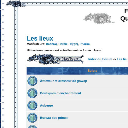
F
Qu
Les lieux
Modérateurs:
Boohraj
,
Herbie
,
Tryghj
,
Pharim
Utilisateurs parcourant actuellement ce forum : Aucun
Index du Forum
->
Les lie
Sujets
Ã©leveur et dresseur de gowap
Boutiques d'enchantement
Auberge
Bureau des primes