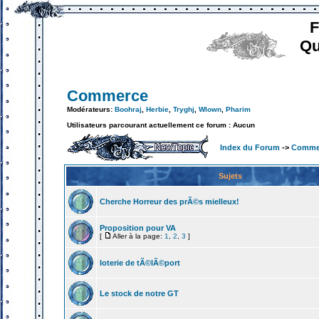
F
Qu
Commerce
Modérateurs:
Boohraj
,
Herbie
,
Tryghj
,
Wlown
,
Pharim
Utilisateurs parcourant actuellement ce forum : Aucun
Index du Forum
->
Comme
Sujets
Cherche Horreur des prÃ©s mielleux!
Proposition pour VA
[
Aller à la page:
1
,
2
,
3
]
loterie de tÃ©lÃ©port
Le stock de notre GT