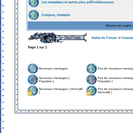
Les templates et autres plus prÃ©ciiiieuuuuux
Compos, champis
Montrer les sujets
Index du Forum
->
Comme
Page
1
sur
1
Nouveaux messages
Pas de nouveaux messa
Nouveaux messages [
Pas de nouveaux messag
Populaire ]
Populaire ]
Nouveaux messages [ Verrouillé
Pas de nouveaux messag
]
Verrouillé ]