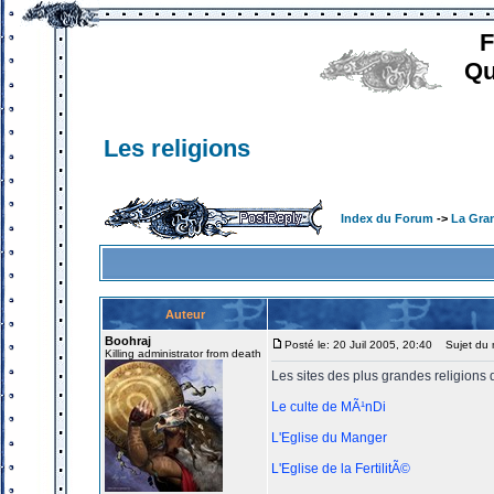
F
Qu
Les religions
Index du Forum
->
La Gran
Auteur
Boohraj
Posté le: 20 Juil 2005, 20:40
Sujet du m
Killing administrator from death
Les sites des plus grandes religions 
Le culte de MÃ¹nDi
L'Eglise du Manger
L'Eglise de la FertilitÃ©