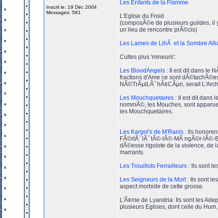
Les Enfants de la Flamme
Inscrit le: 19 Déc 2004
Messages: 581
L'Eglise du Froid
(composÃ©e de plusieurs guildes, il y
un lieu de rencontre prÃ©cis)
Les Lames de LihÃ et la Sombre All
Cultes plus 'mineurs':
Les BloodAngels
: Il est dit dans l
fractions d'Ame ce sont dÃ©tachÃ©es 
NÃ©TrÃµlLÃ¯hÃ¢CÃµn, serait L'Arch
Les Mouchquetaires
: Il est dit da
nommÃ©, les Mouches, sont apparues 
les Mouchquetaires.
Les Kargol's de M'Ranis
: Ils honor
FÃ©rtÃ¯lÃ¯tÃ©-lÃ©-MÃ ngÃ©r-lÃ©-Bl
dÃ©esse rigolote de la violence, de la
marrants.
Les Trouillots Ferrailleurs
: Ils sont 
Les Seigneurs de la Mort
: Ils sont 
aspect morbide de cette grosse.
L'Ã¢me de Lyandria: Ils sont les Adep
plusieurs Eglises, dont celle du Hum