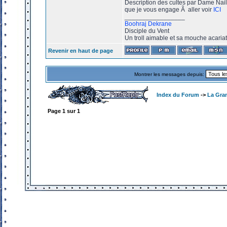
Description des cultes par Dame Nail
que je vous engage Ã aller voir
ICI
_________________
Boohraj Dekrane
Disciple du Vent
Un troll aimable et sa mouche acaria
Revenir en haut de page
Montrer les messages depuis:
Index du Forum
->
La Gran
Page
1
sur
1