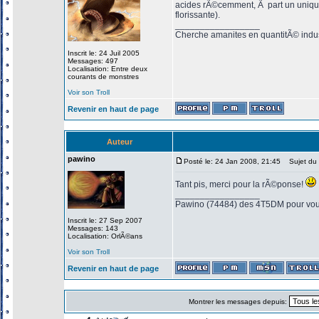
acides rÃ©cemment, Ã part un unique 
florissante).
_________________
Cherche amanites en quantitÃ© industr
Inscrit le: 24 Juil 2005
Messages: 497
Localisation: Entre deux
courants de monstres
Voir son Troll
Revenir en haut de page
Auteur
pawino
Posté le: 24 Jan 2008, 21:45
Sujet du 
Tant pis, merci pour la rÃ©ponse!
_________________
Pawino (74484) des 4T5DM pour vous
Inscrit le: 27 Sep 2007
Messages: 143
Localisation: OrlÃ©ans
Voir son Troll
Revenir en haut de page
Montrer les messages depuis: