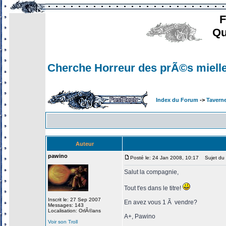
F
Qu
Cherche Horreur des prÃ©s miell
Index du Forum
->
Tavern
Auteur
pawino
Posté le: 24 Jan 2008, 10:17
Sujet du m
Salut la compagnie,
Tout t'es dans le titre!
Inscrit le: 27 Sep 2007
En avez vous 1 Ã vendre?
Messages: 143
Localisation: OrlÃ©ans
A+, Pawino
Voir son Troll
_________________