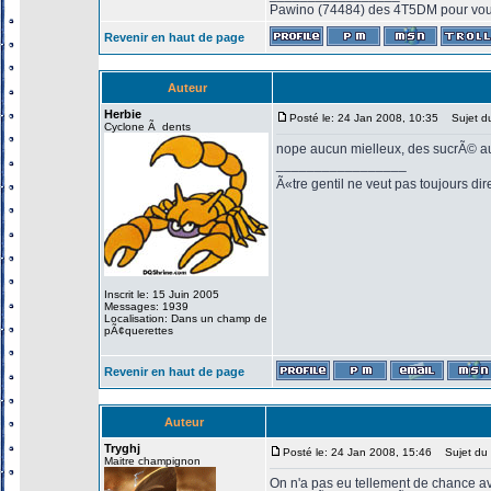
Pawino (74484) des 4T5DM pour vous
Revenir en haut de page
Auteur
Herbie
Posté le: 24 Jan 2008, 10:35
Sujet d
Cyclone Ã dents
nope aucun mielleux, des sucrÃ© 
_________________
Ã«tre gentil ne veut pas toujours di
Inscrit le: 15 Juin 2005
Messages: 1939
Localisation: Dans un champ de
pÃ¢querettes
Revenir en haut de page
Auteur
Tryghj
Posté le: 24 Jan 2008, 15:46
Sujet du 
Maitre champignon
On n'a pas eu tellement de chance av